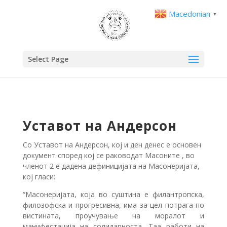
Macedonian
▼
Select Page
Уставот на Андерсон
Со Уставот на Андерсон, кој и ден денес е основен
документ според кој се раководат Масоните , во
членот 2 е дадена дефиницијата на Масонеријата,
кој гласи:
“Масонеријата, која во суштина е филантропска,
филозофска и прогресивна, има за цел потрага по
вистината, проучување на моралот и
манифестација на солидарноста. Таа работи на