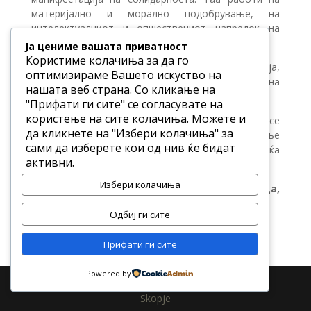
материјално и морално подобрување, на
интелектуалниот и опшествениот напредок на
човештвото.
Ја цениме вашата приватност
Користиме колачиња за да го
Нејзини принципи се: меѓусебна толеранција,
оптимизираме Вашето искуство на
почит кон другите и самиот себе и целосна
нашата веб страна. Со кликање на
слобода на совеста.
"Прифати ги сите" се согласувате на
користење на сите колачиња. Можете и
Имајќи предвид дека сите метафизички сфаќања се
да кликнете на "Избери колачиња" за
подложени исклучително на личното расудување
сами да изберете кои од нив ќе бидат
на нејзините членови, масонеријата не прифаќа
активни.
ниедно догматско тврдење.
Избери колачиња
Слоганот на масонеријата е:
“Слобода,
Еднаквост, Братство.”
Одбиј ги сите
Прифати ги сите
Powered by
Designed by R | Powered by Vistina - La Verite -
Skopje