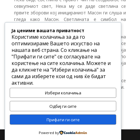
севкупниот свет, Нека му се даде светлина се
првите зборови кој иницираниот Масон ги слуша и
гледа како Масон. Светлината е симбол на
создавање, симбол на постоење.
Ја цениме вашата приватност
Користиме колачиња за да го
Масонеријата познава два вида на добивање на
оптимизираме Вашето искуство на
светлина и тоа добивање на светлина со која се
нашата веб страна. Со кликање на
формира и заживува Масонска Ложа во која
"Прифати ги сите" се согласувате на
Масоните работат и патуваат трагајѓи по
користење на сите колачиња. Можете и
вистината и работејќи на себе, и светлината која
да кликнете на "Избери колачиња" за
секој Масон ја добива по иницијацијата.
сами да изберете кои од нив ќе бидат
Добивањето на Светлината и во двата случаја се
активни.
одвива според строго утврдени правила и ритуали.
Избери колачиња
Одбиј ги сите
Прифати ги сите
Powered by
Designed by R | Powered by Vistina - La Verite -