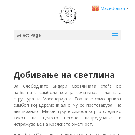
Macedonian
▼
Select Page
Добивање на светлина
За Слободните Ѕидари Светлината спаѓа во
најбитните симболи кои ја сочинуваат главната
структура на Масонеријата. Тоа не е само првиот
симбол кој церемонијално му се претставува на
иницираниот Масон туку е симбол кој го следи во
текот на целото негово напредување и
истражување на Кралската Уметност.
Нека биде Светлина е првиот чин на создавање на