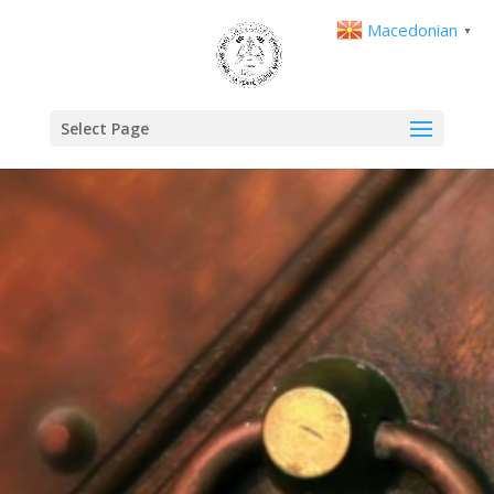
Macedonian
▼
Select Page
Video
Player