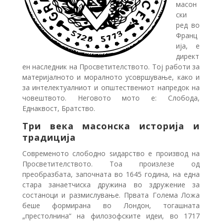
масон
ски
ред во
Франц
ија, е
директ
ен наследник на Просветителството. Тој работи за
материјалното и моралното усовршување, како и
за интелектуалниот и општествениот напредок на
човештвото. Неговото мото е: Слобода,
Еднаквост, Братство.
Три века масонска историја и
традиција
Современото слободно ѕидарство е производ на
Просветителството. Тоа произлезе од
преобразбата, започната во 1645 година, на една
стара занаетчиска дружина во здружение за
состаноци и размислување. Првата Голема Ложа
беше формирана во Лондон, тогашната
„престолнина“ на филозофските идеи, во 1717