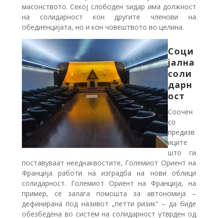
масонството. Секој слободен ѕидар има должност
на солидарност кон другите членови на
обедиенцијата, но и кон човештвото во целина.
Соци
јална
соли
дарн
ост
Соочен
со
предизв
иците
што ги
поставуваат нееднаквостите, Големиот Ориент на
Франција работи на изградба на нови облици
солидарност. Големиот Ориент на Франција, на
пример, се залага помошта за автономија –
дефинирана под називот „петти ризик“ – да биде
обезбедена во систем на солидарност утврден од