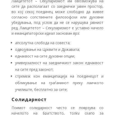
Лаицитетот – Секуларизмот им овозможува на
сите да располагаат со заеднички јавен простор,
во кој секој поединец може слободно да живее
согласно сопствените филозофски или духовни
убедувања, под услов да не се нарушува јавниот
ред. Лаицитетот – Секуларизмот е уставно начело
и еманципаторски идеал заснован врз:
апсолутна слобода на совеста;
одвојување на Црквите и Државата;
еднаквост на сите духовни опции;
универзалност на заедничкиот закон: еднаквост
на сите пред законот;
стремеж кон еманципација на поединецот и
обликување на граѓанинот преку лаичкото
училиште, бесплатно за сите;
Солидарност
Поимот солидарност често се поврзува со
начелото на Братството, толку скапо за