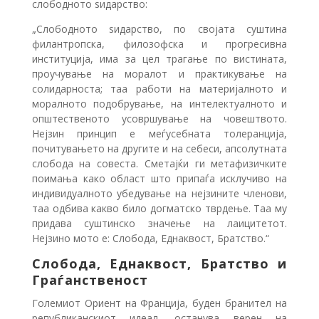
слободното ѕидарство:
„Слободното ѕидарство, по својата суштина
филантропска, филозофска и прогресивна
институција, има за цел трагање по вистината,
проучување на моралот и практикување на
солидарноста; таа работи на материјалното и
моралното подобрување, на интелектуалното и
општественото усовршување на човештвото.
Нејзин принцип е меѓусебната толеранција,
почитувањето на другите и на себеси, апсолутната
слобода на совеста. Сметајќи ги метафизичките
поимања како област што припаѓа исклучиво на
индивидуалното убедување на нејзините членови,
таа одбива какво било догматско тврдење. Таа му
придава суштинско значење на лаицитетот.
Нејзино мото е: Слобода, Еднаквост, Братство.“
Слобода, Еднаквост, Братство и
Граѓанственост
Големиот Ориент на Франција, буден бранител на
републиканскиот идеал, останува верен на