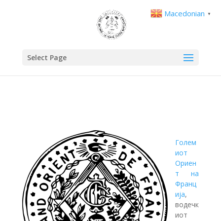
Macedonian
▼
Select Page
Голем
иот
Ориен
т на
Франц
ија
,
водечк
иот