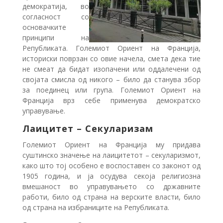
демократија, во
согласност со
основачките
принципи на
Републиката. Големиот Ориент на Франција,
историски поврзан со овие начела, смета дека тие
не смеат да бидат изопачени или оддалечени од
својата смисла од никого – било да станува збор
за поединец или група. Големиот Ориент на
Франција врз себе применува демократско
управување.
Лаицитет
– Секуларизам
Големиот Ориент на Франција му придава
суштинско значење на лаицитетот – секуларизмот,
како што тој особено е воспоставен со законот од
1905 година, и ја осудува секоја религиозна
вмешаност во управувањето со државните
работи, било од страна на верските власти, било
од страна на избраниците на Републиката.