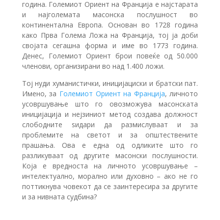
година. Големиот Ориент на Франција е најстарата
и најголемата масонска послушност во
континентална Европа. Основан во 1728 година
како Прва Голема Ложа на Франција, тој ја доби
својата сегашна форма и име во 1773 година.
Денес, Големиот Ориент брои повеќе од 50.000
членови, организирани во над 1.400 ложи.
Тој нуди хуманистички, иницијациски и братски пат.
Имено, за
Големиот Ориент на Франција
, личното
усовршување што го овозможува масонската
иницијација и нејзиниот метод создава должност
слободните ѕидари да размислуваат и за
проблемите на светот и за општествените
прашања. Ова е една од одликите што го
разликуваат од другите масонски послушности.
Кoja е вредноста на личното усовршување –
интелектуално, морално или духовно – ако не го
поттикнува човекот да се заинтересира за другите
и за нивната судбина?