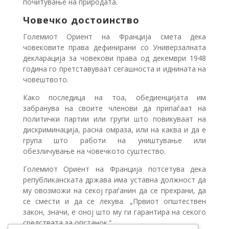
почитување на природата.
Човечко достоинство
Големиот Ориент на Франција смета дека
човековите права дефинирани со Универзалната
декларација за човекови права од декември 1948
година го претставуваат сегашноста и иднината на
човештвото.
Како последица на тоа, обедиенцијата им
забранува на своите членови да припаѓаат на
политички партии или групи што повикуваат на
дискриминација, расна омраза, или на каква и да е
група што работи на уништување или
обезличување на човечкото суштество.
Големиот Ориент на Франција потсетува дека
републиканската држава има уставна должност да
му овозможи на секој граѓанин да се прехрани, да
се смести и да се лекува. „Првиот општествен
закон, значи, е оној што му ги гарантира на секого
средствата за опстанок.“