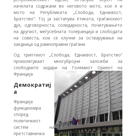
начелата содржани во неговото мото, кое е и
мото на Републиката: „Слобода, Еднаквост,
Братство“. Тој ја застапува етиката, граѓанскиот
дух, одговорноста, солидарноста, почитувањето
на другиот, меѓусебната толеранција и слободата
на совеста, кои се клучни за остварување на
заедница од рамноправни граѓани.
Од триптихот „Слобода, Еднаквост, Братство“
произлегуваат многубројни заложби за
слободните ѕидари на Големиот Ориент на
Франција.
Демократиј
а
Франција
функционира
според
политичкиот
систем на
претставничка