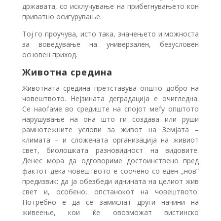
државата, со исклучување на прибегнувањето кон
приватно осигурување.
Тој го проучува, исто така, значењето и можноста
за воведување на универзален, безусловен
основен приход.
Животна средина
Животната средина претставува општо добро на
човештвото. Нејзината деградација е очигледна.
Се наоѓаме во средиште на спојот меѓу општото
нарушување на она што ги создава или руши
рамнотежните услови за живот на Земјата –
климата – и сложената организација на живиот
свет, биолошката разновидност на видовите.
Денес мора да одговориме достоинствено пред
фактот дека човештвото е соочено со еден „нов“
предизвик: да ја обезбеди иднината на целиот жив
свет и, особено, опстанокот на човештвото.
Потребно е да се замислат други начини на
живеење, кои ќе овозможат вистинско