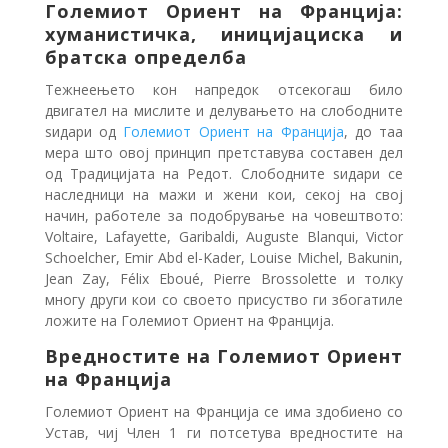
Големиот Ориент на Франција:
хуманистичка, иницијациска и
братска определба
Тежнеењето кон напредок отсекогаш било
двигател на мислите и делувањето на слободните
ѕидари од
Големиот Ориент на Франција
, до таа
мера што овој принцип претставува составен дел
од Традицијата на Редот. Слободните ѕидари се
наследници на мажи и жени кои, секој на свој
начин, работеле за подобрување на човештвото:
Voltaire, Lafayette, Garibaldi, Auguste Blanqui, Victor
Schoelcher, Emir Abd el-Kader, Louise Michel, Bakunin,
Jean Zay, Félix Eboué, Pierre Brossolette и толку
многу други кои со своето присуство ги збогатиле
ложите на Големиот Ориент на Франција.
Вредностите на Големиот Ориент
на Франција
Големиот Ориент на Франција се има здобиено со
Устав, чиј Член 1 ги потсетува вредностите на