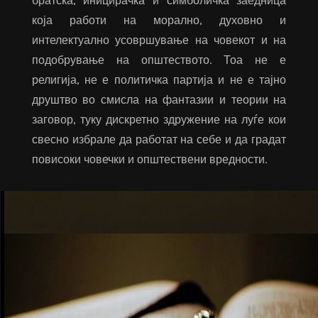
братска, иницирачка и симболичка заедница
која работи на морално, духовно и
интелектуално усовршување на човекот и на
подобрување на општеството. Тоа не е
религија, не е политичка партија и не е тајно
друштво во смисла на фантазии и теории на
заговор, туку дискретно здружение на луѓе кои
свесно избрале да работат на себе и да градат
повисоки човечки и општествени вредности.