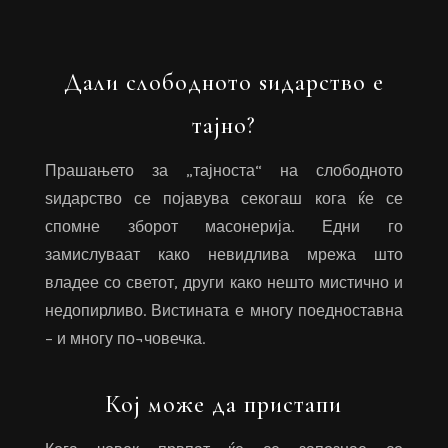
Дали слободното ѕидарство е
тајно?
Прашањето за „тајноста“ на слободното
ѕидарство се појавува секогаш кога ќе се
спомне зборот масонерија. Едни го
замислуваат како невидлива мрежа што
владее со светот, други како нешто мистично и
недопирливо. Вистината е многу поедноставна
– и многу по¬човечка.
Кој може да пристапи