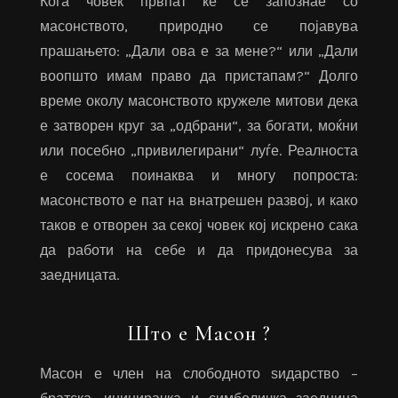
Кога човек првпат ќе се запознае со
масонството, природно се појавува
прашањето: „Дали ова е за мене?“ или „Дали
воопшто имам право да пристапам?“ Долго
време околу масонството кружеле митови дека
е затворен круг за „одбрани“, за богати, моќни
или посебно „привилегирани“ луѓе. Реалноста
е сосема поинаква и многу попроста:
масонството е пат на внатрешен развој, и како
таков е отворен за секој човек кој искрено сака
да работи на себе и да придонесува за
заедницата.
Што е Масон ?
Масон е член на слободното ѕидарство –