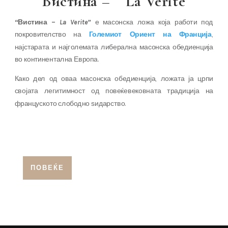
Вистина – La Verite
“Вистина –
La Verite”
е масонска ложа која работи под
покровителство на
Големиот Ориент на Франција
,
најстарата и најголемата либерална масонска обедиенција
во континентална Европа.
Како дел од оваа масонска обедиенција, ложата ја црпи
својата легитимност од повеќевековната традиција на
француското слободно ѕидарство.
ПОВЕЌЕ