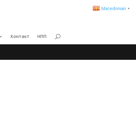
Macedonian
▼
Контакт
НПП