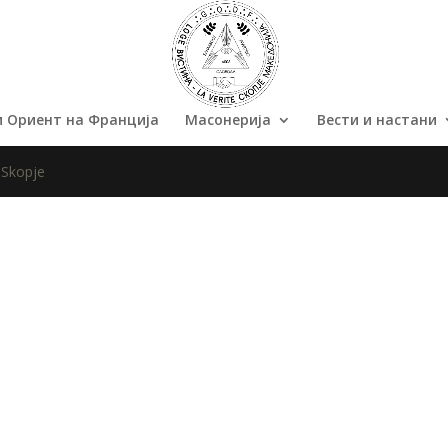
м Ориент на Франција
Масонерија
Вести и настани
 Skopje