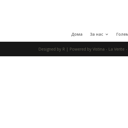
Дома
За нас
Голе
Designed by R | Powered by Vistina - La Verite -